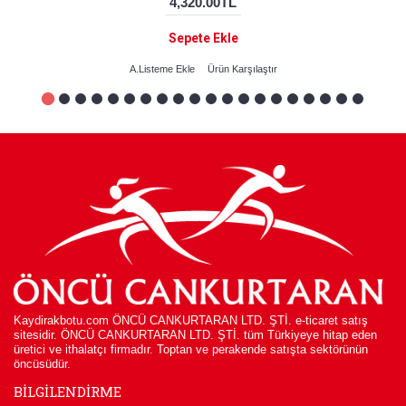
4,320.00TL
Sepete Ekle
A.Listeme Ekle
Ürün Karşılaştır
Kaydirakbotu.com ÖNCÜ CANKURTARAN LTD. ŞTİ. e-ticaret satış
sitesidir. ÖNCÜ CANKURTARAN LTD. ŞTİ. tüm Türkiyeye hitap eden
üretici ve ithalatçı firmadır. Toptan ve perakende satışta sektörünün
öncüsüdür.
BİLGİLENDİRME