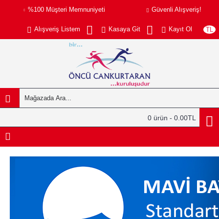
%100 Müşteri Memnuniyeti
Güvenli Alışveriş!
Alışveriş Listem
Kasaya Git
Kayıt Ol
TL
0 ürün - 0.00TL